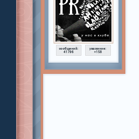
сообщений:
уважение:
41796
+158