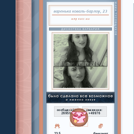
МАМА ТУСОВЩИКОВ
варенька коваль-барлоу, 23
мяу
кисс
ми
ДИСКОТЕКА ВАРВАРИЯ
сообщений:
уважение:
26959
+49976
23,5
банкомат