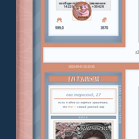
сообщений:
уважение:
14220
+30426
599,0
3570
+
2023-05-01 23:23:52
EVA TOWNSEND
МАМА АЛКОМАСТЕРОВ
ева таунсенд, 27
если я одна из картин эрмитажа,
ты
то
— самый умелый вор
КИСА