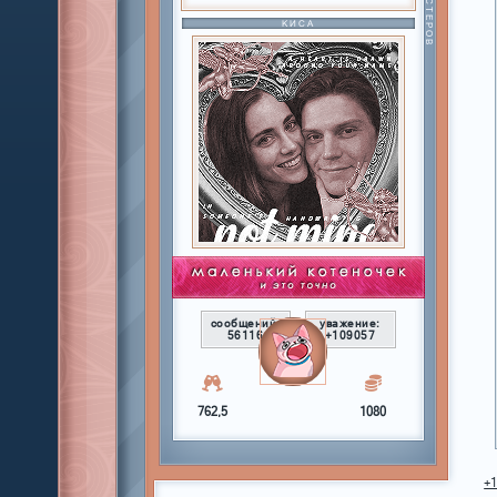
КИСА
сообщений:
уважение:
56116
+109057
762,5
1080
+