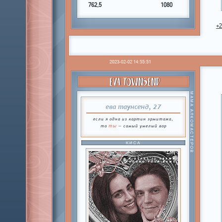
762,5
1080
+
2023-02-02 14:55:51
EVA TOWNSEND
МАМА АЛКОМАСТЕРОВ
ева таунсенд, 27
если я одна из картин эрмитажа,
ты
то
— самый умелый вор
КИСА