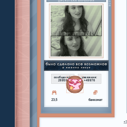
ДИСКОТЕКА ВАРВАРИЯ
сообщений:
уважение:
26959
+49976
23,5
банкомат
+