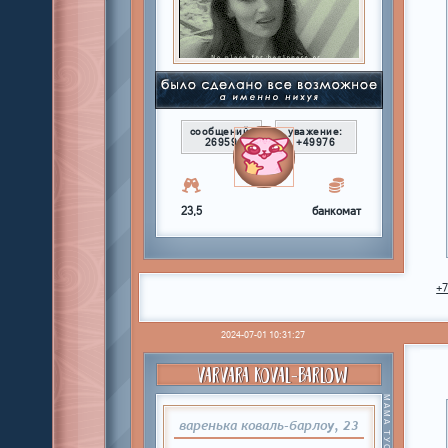
сообщений:
уважение:
26959
+49976
23,5
банкомат
+
2024-07-01 10:31:27
VARVARA KOVAL-BARLOW
варенька коваль-барлоу, 23