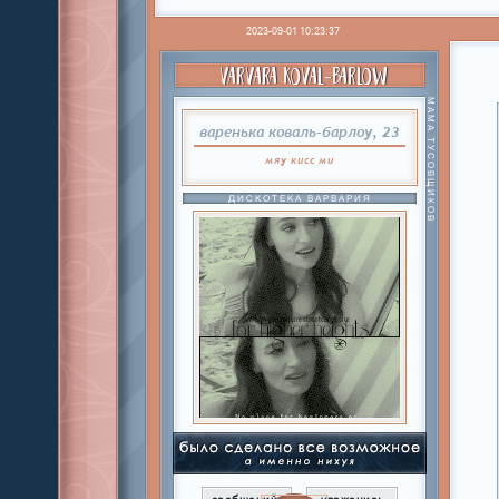
2023-09-01 10:23:37
VARVARA KOVAL-BARLOW
МАМА ТУСОВЩИКОВ
варенька коваль-барлоу, 23
мяу
кисс
ми
ДИСКОТЕКА ВАРВАРИЯ