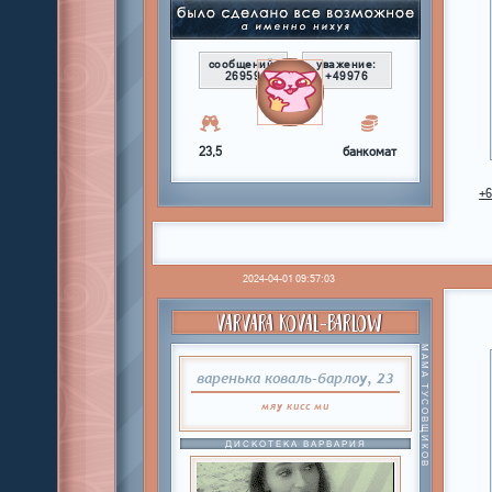
сообщений:
уважение:
26959
+49976
23,5
банкомат
+
2024-04-01 09:57:03
VARVARA KOVAL-BARLOW
МАМА ТУСОВЩИКОВ
варенька коваль-барлоу, 23
мяу
кисс
ми
ДИСКОТЕКА ВАРВАРИЯ