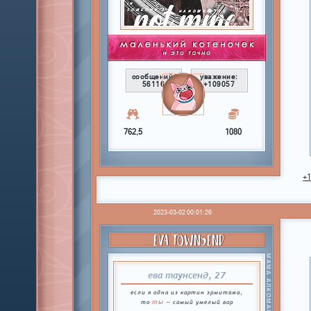
сообщений:
уважение:
56116
+109057
762,5
1080
+
2023-03-02 00:01:26
EVA TOWNSEND
МАМА АЛКОМАСТЕРОВ
ева таунсенд, 27
если я одна из картин эрмитажа,
ты
то
— самый умелый вор