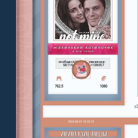
сообщений:
уважение:
56116
+109057
762,5
1080
+
2023-06-01 19:20:15
VARVARA KOVAL-BARLOW