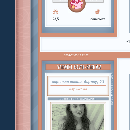
23,5
банкомат
+
2024-02-23 15:22:02
VARVARA KOVAL-BARLOW
МАМА ТУСОВЩИКОВ
варенька коваль-барлоу, 23
мяу
кисс
ми
ДИСКОТЕКА ВАРВАРИЯ