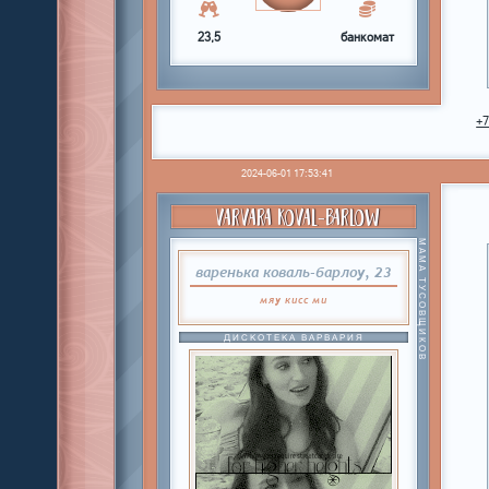
23,5
банкомат
+
2024-06-01 17:53:41
VARVARA KOVAL-BARLOW
МАМА ТУСОВЩИКОВ
варенька коваль-барлоу, 23
мяу
кисс
ми
ДИСКОТЕКА ВАРВАРИЯ