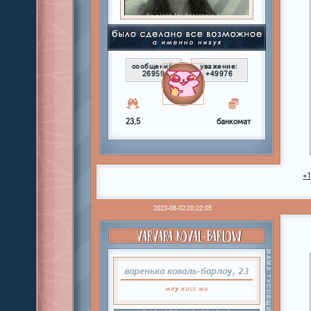
сообщений:
уважение:
26959
+49976
23,5
банкомат
+
2023-08-02 20:22:05
VARVARA KOVAL-BARLOW
МАМА ТУСОВЩИКОВ
варенька коваль-барлоу, 23
мяу
кисс
ми