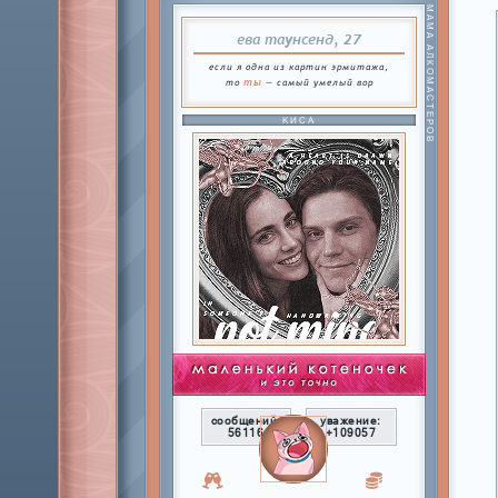
МАМА АЛКОМАСТЕРОВ
ева таунсенд, 27
если я одна из картин эрмитажа,
ты
то
— самый умелый вор
КИСА
сообщений:
уважение:
56116
+109057