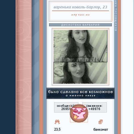
МАМА ТУСОВЩИКОВ
варенька коваль-барлоу, 23
мяу
кисс
ми
ДИСКОТЕКА ВАРВАРИЯ
сообщений:
уважение:
26959
+49976
23,5
банкомат