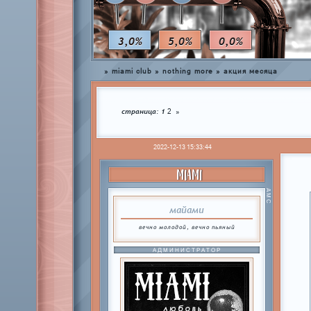
3,0%
5,0%
0,0%
»
miami club
»
nothing more
»
акция месяца
страница:
1
2
»
2022-12-13 15:33:44
MIAMI
АМС
майами
вечно молодой, вечно пьяный
АДМИНИСТРАТОР