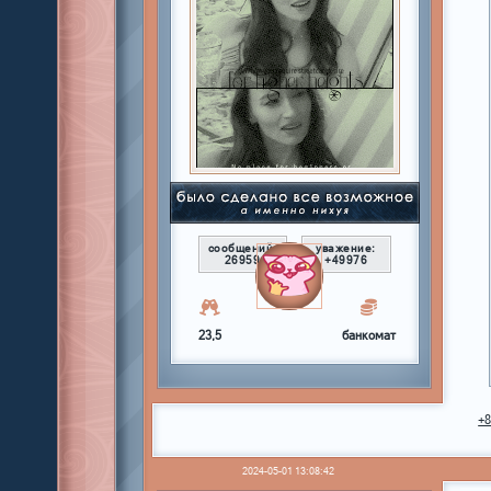
сообщений:
уважение:
26959
+49976
23,5
банкомат
+
2024-05-01 13:08:42