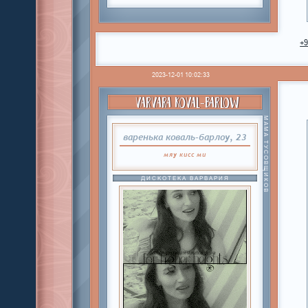
+
2023-12-01 10:02:33
VARVARA KOVAL-BARLOW
МАМА ТУСОВЩИКОВ
варенька коваль-барлоу, 23
мяу
кисс
ми
ДИСКОТЕКА ВАРВАРИЯ