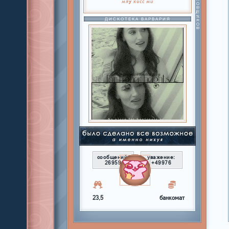
МАМА ТУСОВЩИКОВ
мяу
кисс
ми
ДИСКОТЕКА ВАРВАРИЯ
сообщений:
уважение:
26959
+49976
23,5
банкомат