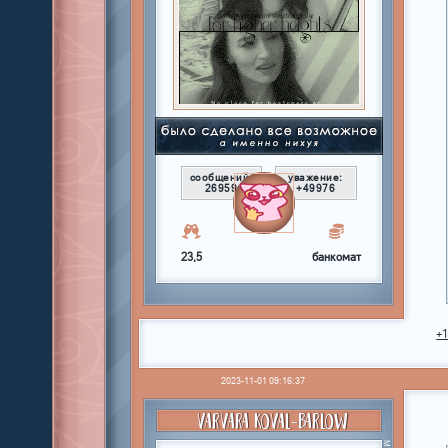
сообщений:
уважение:
26959
+49976
23,5
банкомат
+
2023-11-01 09:16:37
VARVARA KOVAL-BARLOW