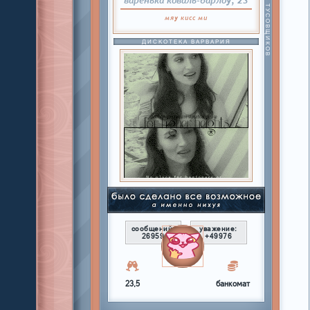
МАМА ТУСОВЩИКОВ
мяу
кисс
ми
ДИСКОТЕКА ВАРВАРИЯ
сообщений:
уважение:
26959
+49976
23,5
банкомат