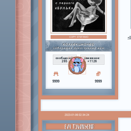
COPY:
STEFANIO
+
сообщений:
уважение:
265
+1126
9999
9999
2023-01-06 02:34:24
EVA TOWNSEND