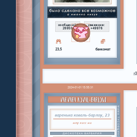
сообщений:
уважение:
26959
+49976
23,5
банкомат
+
2024-01-01 15:55:31
VARVARA KOVAL-BARLOW
МАМА ТУСОВЩИКОВ
варенька коваль-барлоу, 23
мяу
кисс
ми
ДИСКОТЕКА ВАРВАРИЯ