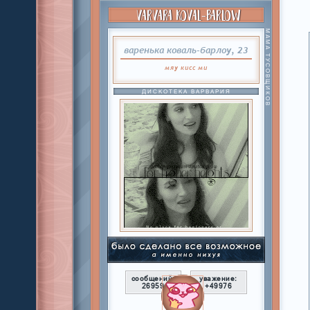
VARVARA KOVAL-BARLOW
МАМА ТУСОВЩИКОВ
варенька коваль-барлоу, 23
мяу
кисс
ми
ДИСКОТЕКА ВАРВАРИЯ
сообщений:
уважение:
26959
+49976