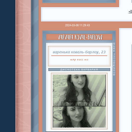
+
2024-03-08 11:29:43
VARVARA KOVAL-BARLOW
МАМА ТУСОВЩИКОВ
варенька коваль-барлоу, 23
мяу
кисс
ми
ДИСКОТЕКА ВАРВАРИЯ