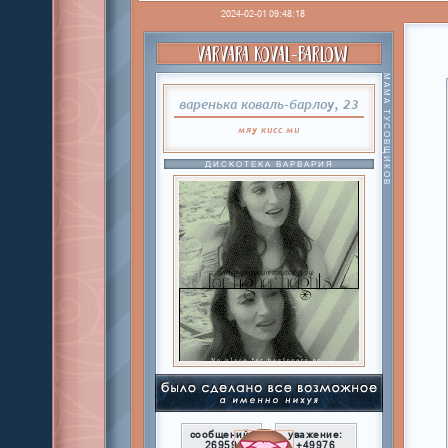
2024-02-01 09:48:18
VARVARA KOVAL-BARLOW
МАМА ТУСОВЩИКОВ
варенька коваль-барлоу, 23
мяу
кисс
ми
ДИСКОТЕКА ВАРВАРИЯ
сообщений:
уважение:
26959
+49976