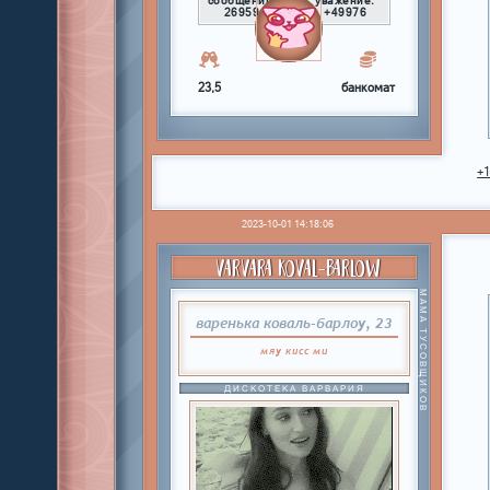
сообщений:
уважение:
26959
+49976
23,5
банкомат
+
2023-10-01 14:18:06
VARVARA KOVAL-BARLOW
МАМА ТУСОВЩИКОВ
варенька коваль-барлоу, 23
мяу
кисс
ми
ДИСКОТЕКА ВАРВАРИЯ