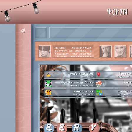
ФОРУМ
миндже внимательно
смотрит на джерри, и
понимает, что кажется
немного перестарался
со своим вниманием к
этому парню.
читать
далее
spending my time
happy b
тест #183
поздравляе
город в стиле диско
вот и
немного новостей
ито
лето с нами
moment o
внешки августа
паззлы от
pen-pineapple-apple-pen!
ho
шлакоблокунь заказывали?
охлаждаемся в кл
сделай это прямо сейчас
everyone'
лупим пиньяту!
покупа
time goes by so slowly
private
анаграммы на базе
с днем 
E
E
R
V
hot in herre
летняя стикер-пати туть