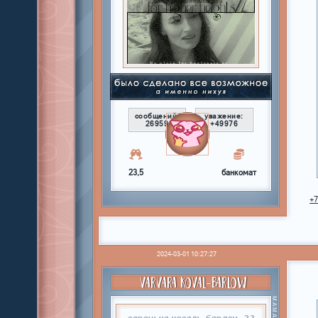
сообщений:
уважение:
26959
+49976
23,5
банкомат
+
2024-03-01 10:27:27
VARVARA KOVAL-BARLOW
варенька коваль-барлоу, 23