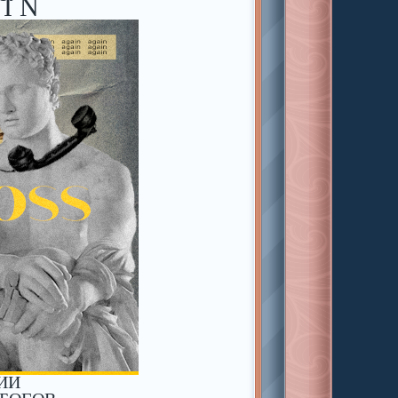
 I N
ИИ