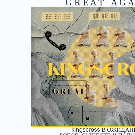
G R E A T A G A
kingscross
В ОЖИДАН