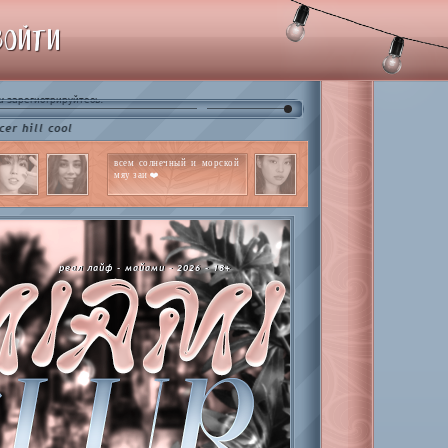
ВОЙТИ
и
.
зарегистрируйтесь
cool
всем солнечный и морской
мяу заи ❤️
реал лайф - майами - 2026 - 18+