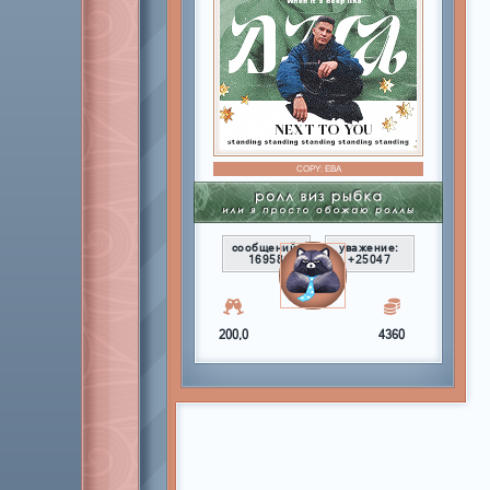
COPY:
ЕВА
сообщений:
уважение:
16958
+25047
200,0
4360