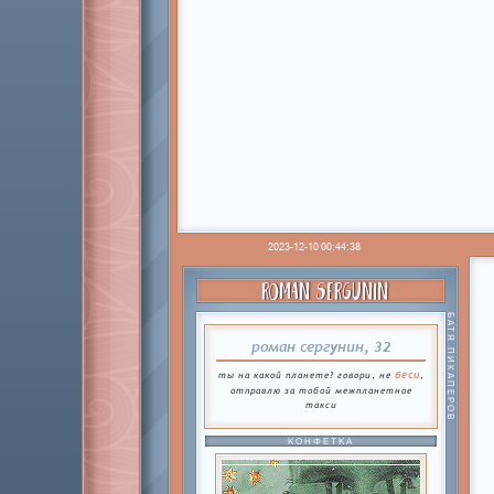
2023-12-10 00:44:38
ROMAN SERGUNIN
БАТЯ ПИКАПЕРОВ
роман сергунин, 32
беси
ты на какой планете? говори, не
,
отправлю за тобой межпланетное
такси
КОНФЕТКА