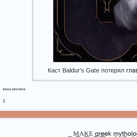
Каст Baldur's Gate потерял
гла
ваша реклама
0
MAKE
greek mytholo