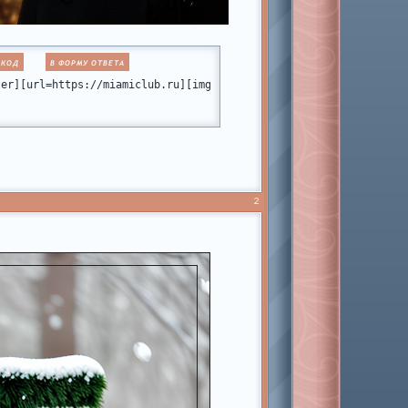
 КОД
В ФОРМУ ОТВЕТА
static.ru/files/001b/fb/fb/53180.png[/img][/url][/align]
ter][url=https://miamiclub.ru][img]https://forumstatic.ru/files/
2