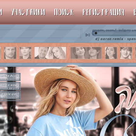
М
УЧАСТНИКИ
ПОИСК
РЕГИСТРАЦИЯ
привет, гость!
ил
войдите
♫ dj aaron remix - spencer hill 
стиле диско
ного новостей
лето с нами
нешки августа
e-apple-pen!
ь заказывали?
рямо сейчас
упим пиньяту!
by so slowly
раммы на базе
hot in herre
икер-пати туть