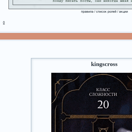
правила
/
список ролей
/
акции
0
kingscross