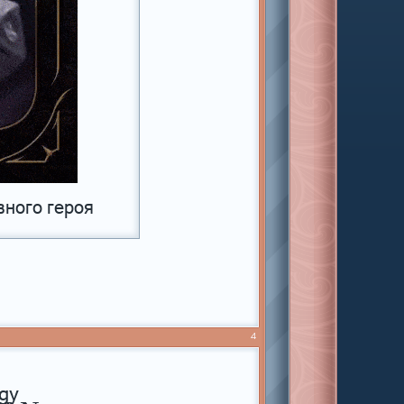
вного героя
4
gy