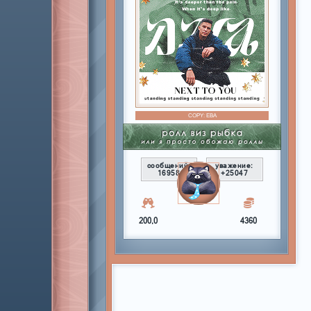
COPY:
ЕВА
сообщений:
уважение:
16958
+25047
200,0
4360