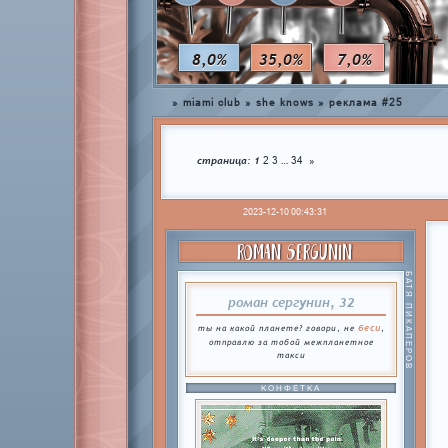
8,0%
35,0%
7,0%
»
miami club
»
she knows
»
реклама #25
страница:
1
…
2
3
34
»
2023-12-10 00:43:31
ROMAN SERGUNIN
БАТЯ ПИКАПЕРОВ
роман сергунин, 32
беси
ты на какой планете? говори, не
,
отправлю за тобой межпланетное
такси
КОНФЕТКА