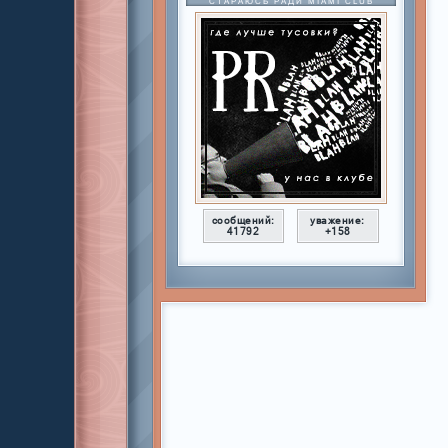
СТАРАЮСЬ РАДИ MIAMI CLUB
сообщений:
уважение:
41792
+158