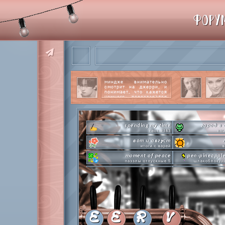
ФОРУ
миндже внимательно
смотрит на джерри, и
понимает, что кажется
немного перестарался
со своим вниманием к
этому парню.
читать
далее
spending my time
город в 
тест #183
нем
вот и август
итоги с варей
в
moment of peace
pen-pineappl
паззлы отпускные 5
шлакоблокун
hot n cold
сделай это п
охлаждаемся в клабграмме
л
everyone's a star
time goes 
покупаем звезды
анаг
private emotion
с днем эмоций #4
летняя ст
E
E
R
V