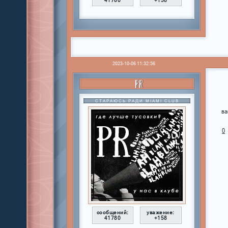
41780
+158
2023-10-06 11:32:56
PR
СТАРАЮСЬ РАДИ MIAMI CLUB
ва
0
сообщений:
уважение:
41780
+158