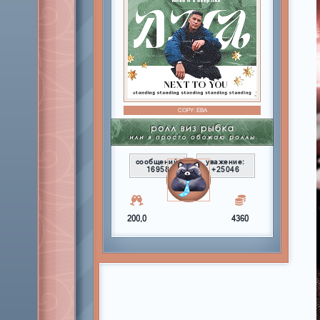
COPY:
ЕВА
сообщений:
уважение:
16958
+25046
200,0
4360