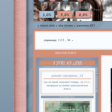
3,0%
5,0%
0,0%
»
miami club
»
she knows
»
реклама #21
страница:
1
…
2
3
34
»
2023-10-06 10:58:37
ROMAN SERGUNIN
БАТЯ ПИКАПЕРОВ
роман сергунин, 32
беси
ты на какой планете? говори, не
,
отправлю за тобой межпланетное
такси
КОНФЕТКА