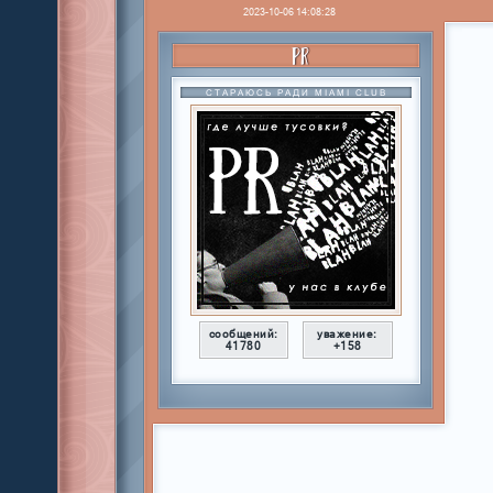
2023-10-06 14:08:28
PR
СТАРАЮСЬ РАДИ MIAMI CLUB
сообщений:
уважение:
41780
+158