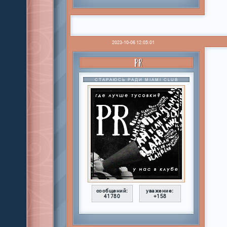
2023-10-06 12:05:01
PR
СТАРАЮСЬ РАДИ MIAMI CLUB
сообщений:
уважение:
41780
+158