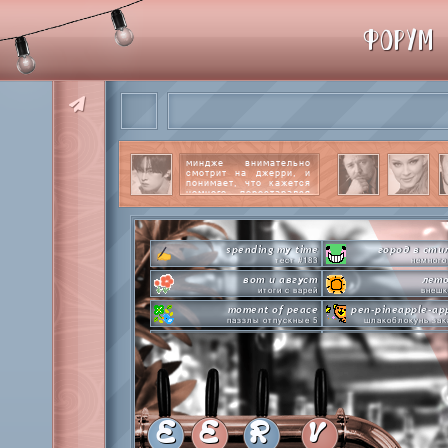
ФОРУМ
миндже внимательно
смотрит на джерри, и
понимает, что кажется
немного перестарался
со своим вниманием к
этому парню.
читать
далее
spending my time
город в сти
тест #183
немного
вот и август
лето
итоги с варей
внешк
moment of peace
pen-pineapple-ap
паззлы отпускные 5
шлакоблокунь зак
hot n cold
сделай это прямо
охлаждаемся в клабграмме
лупим
everyone's a star
time goes by s
покупаем звезды
анаграмм
private emotion
hot 
с днем эмоций #4
летняя стикер-
E
E
R
V