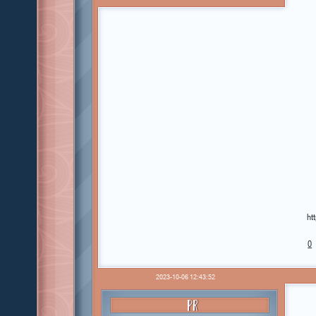
ht
0
2023-10-06 12:43:52
PR