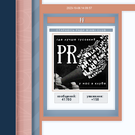
2023-10-06 14:09:57
PR
СТАРАЮСЬ РАДИ MIAMI CLUB
сообщений:
уважение:
41780
+158