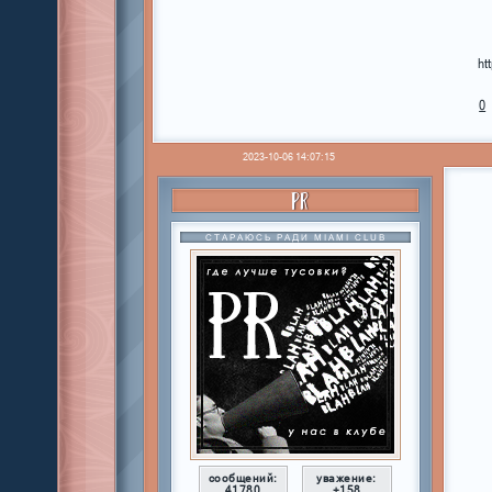
ht
0
2023-10-06 14:07:15
PR
СТАРАЮСЬ РАДИ MIAMI CLUB
сообщений:
уважение:
41780
+158