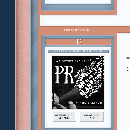
2023-10-06 11:40:56
PR
СТАРАЮСЬ РАДИ MIAMI CLUB
ва
0
сообщений:
уважение:
41780
+158