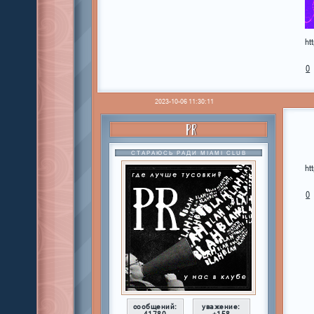
ht
0
2023-10-06 11:30:11
PR
СТАРАЮСЬ РАДИ MIAMI CLUB
ht
0
сообщений:
уважение: